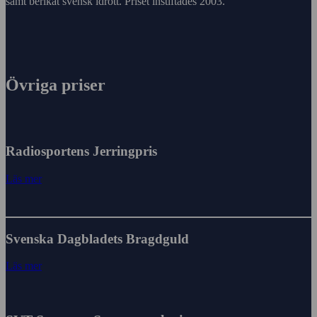
samt berikat svensk idrott. Priset instiftades 2003.
Övriga priser
Radiosportens Jerringpris
Läs mer
Svenska Dagbladets Bragdguld
Läs mer