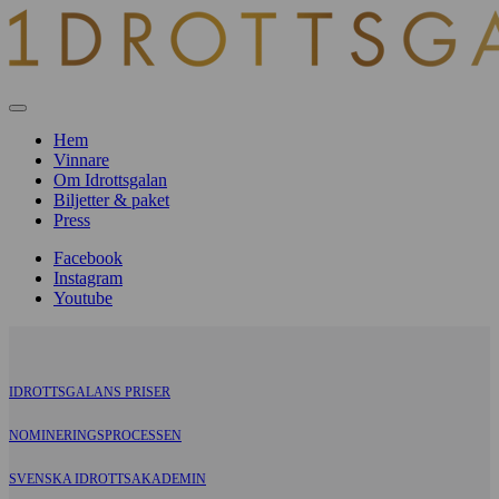
Hem
Vinnare
Om Idrottsgalan
Biljetter & paket
Press
Facebook
Instagram
Youtube
IDROTTSGALANS PRISER
NOMINERINGSPROCESSEN
SVENSKA IDROTTSAKADEMIN