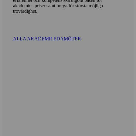
erfarenhet och kompetens ska utgöra basen för
akademins priser samt borga för största möjliga
trovärdighet.
ALLA AKADEMILEDAMÖTER