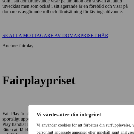
som i sitt domarutövande visar på ambition och strävan att alltid
utvecklas men som också i sitt agerande är en förebild och visar på
domarens avgörande roll och förutsättning för tävlingsutövande.
SE ALLA MOTTAGARE AV DOMARPRISET HÄR
Anchor: fairplay
Fairplaypriset
Fair Play är idag ett välkänt begrepp som de flesta förknippar med
Vi värdesätter din integritet
sportsligt uppträdande. Men Fair Play betyder så mycket mer. Fair
Play handlar lika mycket om rättvisa, jämlikhet, allas lika värde och
Vi använder cookies för att förbättra din surfupplevelse, v
rätten att få idrotta. Fair Play är lika viktigt för idrotten som att vinna
personligt anpassade annonser eller innehåll samt analyse