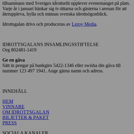
tillsammans med Sveriges idrottselit upplever evenemanget på plats.
Varje år i januari bänkar sig tv-tittarna och gästerna i arenan för att
återuppleva, hylla och minnas svenska idrottsögonblick.
Idrottsgalan drivs och produceras av
Leroy Media
.
IDROTTSGALANS INSAMLINGSSTIFTELSE
Org 802481-1419
Ge en gåva
Sätt in pengar på bankgiro 5422-1346 eller swisha din gåva till
nummer 123 497 1941. Ange gärna namn och adress.
INNEHÅLL
HEM
VINNARE
OM IDROTTSGALAN
BILJETTER & PAKET
PRESS
SOCIALA KANALER