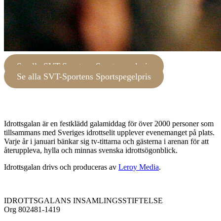
Se alla SVT-Sportens Sportspegelpris
Se alla SVT-Sportens Sportspegelpris
Idrottsgalan är en festklädd galamiddag för över 2000 personer som
tillsammans med Sveriges idrottselit upplever evenemanget på plats.
Varje år i januari bänkar sig tv-tittarna och gästerna i arenan för att
återuppleva, hylla och minnas svenska idrottsögonblick.
Idrottsgalan drivs och produceras av
Leroy Media
.
IDROTTSGALANS INSAMLINGSSTIFTELSE
Org 802481-1419