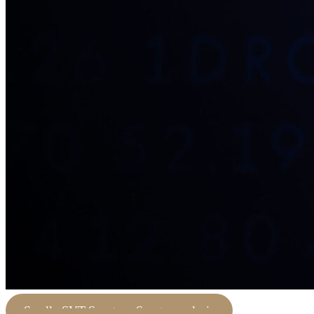
Se alla SVT-Sportens Sportspegelpris