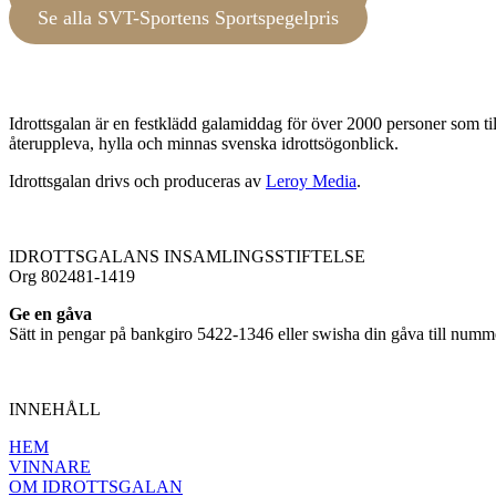
Se alla SVT-Sportens Sportspegelpris
Idrottsgalan är en festklädd galamiddag för över 2000 personer som till
återuppleva, hylla och minnas svenska idrottsögonblick.
Idrottsgalan drivs och produceras av
Leroy Media
.
IDROTTSGALANS INSAMLINGSSTIFTELSE
Org 802481-1419
Ge en gåva
Sätt in pengar på bankgiro 5422-1346 eller swisha din gåva till nu
INNEHÅLL
HEM
VINNARE
OM IDROTTSGALAN