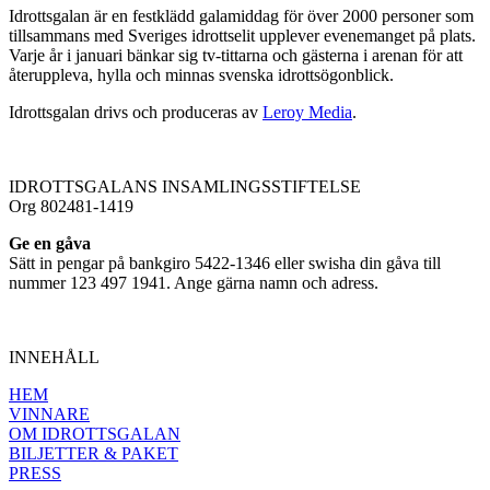
Idrottsgalan är en festklädd galamiddag för över 2000 personer som
tillsammans med Sveriges idrottselit upplever evenemanget på plats.
Varje år i januari bänkar sig tv-tittarna och gästerna i arenan för att
återuppleva, hylla och minnas svenska idrottsögonblick.
Idrottsgalan drivs och produceras av
Leroy Media
.
IDROTTSGALANS INSAMLINGSSTIFTELSE
Org 802481-1419
Ge en gåva
Sätt in pengar på bankgiro 5422-1346 eller swisha din gåva till
nummer 123 497 1941. Ange gärna namn och adress.
INNEHÅLL
HEM
VINNARE
OM IDROTTSGALAN
BILJETTER & PAKET
PRESS