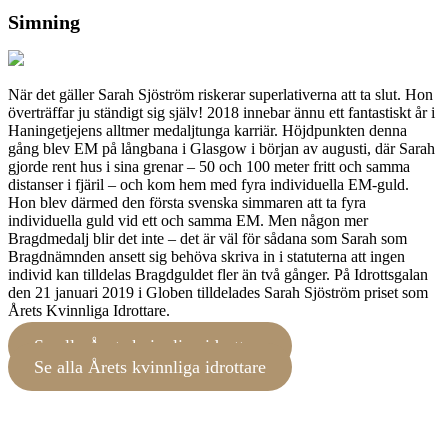
Simning
När det gäller Sarah Sjöström riskerar superlativerna att ta slut. Hon
överträffar ju ständigt sig själv! 2018 innebar ännu ett fantastiskt år i
Haningetjejens alltmer medaljtunga karriär. Höjdpunkten denna
gång blev EM på långbana i Glasgow i början av augusti, där Sarah
gjorde rent hus i sina grenar – 50 och 100 meter fritt och samma
distanser i fjäril – och kom hem med fyra individuella EM-guld.
Hon blev därmed den första svenska simmaren att ta fyra
individuella guld vid ett och samma EM. Men någon mer
Bragdmedalj blir det inte – det är väl för sådana som Sarah som
Bragdnämnden ansett sig behöva skriva in i statuterna att ingen
individ kan tilldelas Bragdguldet fler än två gånger. På Idrottsgalan
den 21 januari 2019 i Globen tilldelades Sarah Sjöström priset som
Årets Kvinnliga Idrottare.
Se alla Årets kvinnliga idrottare
Se alla Årets kvinnliga idrottare