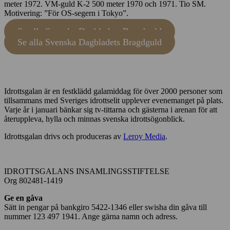
meter 1972. VM-guld K-2 500 meter 1970 och 1971. Tio SM.
Motivering: ”För OS-segern i Tokyo”.
Se alla Svenska Dagbladets Bragdguld
Se alla Svenska Dagbladets Bragdguld
Idrottsgalan är en festklädd galamiddag för över 2000 personer som
tillsammans med Sveriges idrottselit upplever evenemanget på plats.
Varje år i januari bänkar sig tv-tittarna och gästerna i arenan för att
återuppleva, hylla och minnas svenska idrottsögonblick.
Idrottsgalan drivs och produceras av
Leroy Media
.
IDROTTSGALANS INSAMLINGSSTIFTELSE
Org 802481-1419
Ge en gåva
Sätt in pengar på bankgiro 5422-1346 eller swisha din gåva till
nummer 123 497 1941. Ange gärna namn och adress.