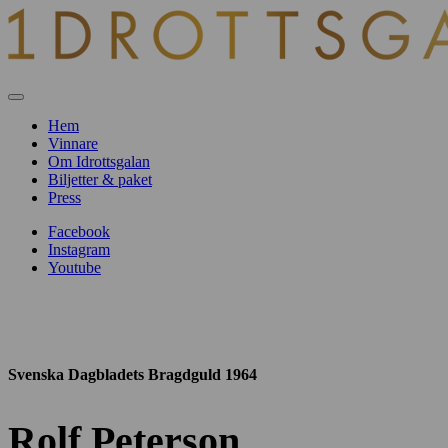
Hem
Vinnare
Om Idrottsgalan
Biljetter & paket
Press
Facebook
Instagram
Youtube
Svenska Dagbladets Bragdguld 1964
Rolf Peterson