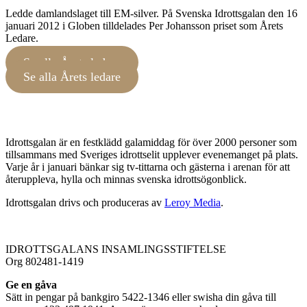
Ledde damlandslaget till EM-silver. På Svenska Idrottsgalan den 16
januari 2012 i Globen tilldelades Per Johansson priset som Årets
Ledare.
Se alla Årets ledare
Se alla Årets ledare
Idrottsgalan är en festklädd galamiddag för över 2000 personer som
tillsammans med Sveriges idrottselit upplever evenemanget på plats.
Varje år i januari bänkar sig tv-tittarna och gästerna i arenan för att
återuppleva, hylla och minnas svenska idrottsögonblick.
Idrottsgalan drivs och produceras av
Leroy Media
.
IDROTTSGALANS INSAMLINGSSTIFTELSE
Org 802481-1419
Ge en gåva
Sätt in pengar på bankgiro 5422-1346 eller swisha din gåva till