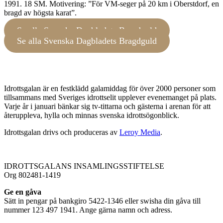
1991. 18 SM. Motivering: ”För VM-seger på 20 km i Oberstdorf, en
bragd av högsta karat”.
Se alla Svenska Dagbladets Bragdguld
Se alla Svenska Dagbladets Bragdguld
Idrottsgalan är en festklädd galamiddag för över 2000 personer som
tillsammans med Sveriges idrottselit upplever evenemanget på plats.
Varje år i januari bänkar sig tv-tittarna och gästerna i arenan för att
återuppleva, hylla och minnas svenska idrottsögonblick.
Idrottsgalan drivs och produceras av
Leroy Media
.
IDROTTSGALANS INSAMLINGSSTIFTELSE
Org 802481-1419
Ge en gåva
Sätt in pengar på bankgiro 5422-1346 eller swisha din gåva till
nummer 123 497 1941. Ange gärna namn och adress.