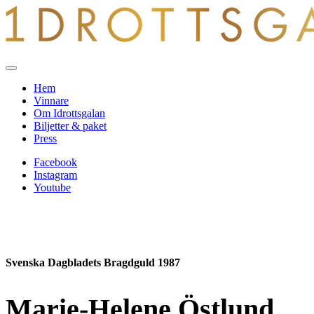
Hem
Vinnare
Om Idrottsgalan
Biljetter & paket
Press
Facebook
Instagram
Youtube
Svenska Dagbladets Bragdguld 1987
Marie-Helene Östlund