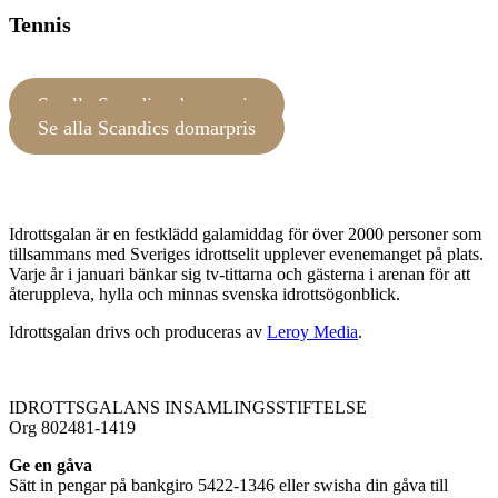
Tennis
Se alla Scandics domarpris
Se alla Scandics domarpris
Idrottsgalan är en festklädd galamiddag för över 2000 personer som
tillsammans med Sveriges idrottselit upplever evenemanget på plats.
Varje år i januari bänkar sig tv-tittarna och gästerna i arenan för att
återuppleva, hylla och minnas svenska idrottsögonblick.
Idrottsgalan drivs och produceras av
Leroy Media
.
IDROTTSGALANS INSAMLINGSSTIFTELSE
Org 802481-1419
Ge en gåva
Sätt in pengar på bankgiro 5422-1346 eller swisha din gåva till