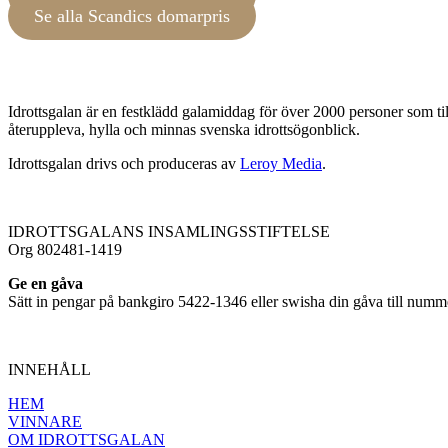
Se alla Scandics domarpris
Idrottsgalan är en festklädd galamiddag för över 2000 personer som till
återuppleva, hylla och minnas svenska idrottsögonblick.
Idrottsgalan drivs och produceras av
Leroy Media
.
IDROTTSGALANS INSAMLINGSSTIFTELSE
Org 802481-1419
Ge en gåva
Sätt in pengar på bankgiro 5422-1346 eller swisha din gåva till nu
INNEHÅLL
HEM
VINNARE
OM IDROTTSGALAN