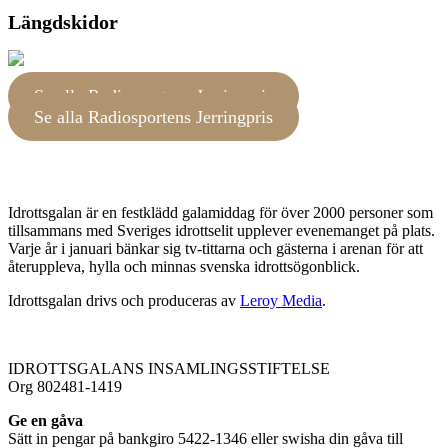
Längdskidor
Se alla Radiosportens Jerringpris
Se alla Radiosportens Jerringpris
Idrottsgalan är en festklädd galamiddag för över 2000 personer som
tillsammans med Sveriges idrottselit upplever evenemanget på plats.
Varje år i januari bänkar sig tv-tittarna och gästerna i arenan för att
återuppleva, hylla och minnas svenska idrottsögonblick.
Idrottsgalan drivs och produceras av
Leroy Media
.
IDROTTSGALANS INSAMLINGSSTIFTELSE
Org 802481-1419
Ge en gåva
Sätt in pengar på bankgiro 5422-1346 eller swisha din gåva till