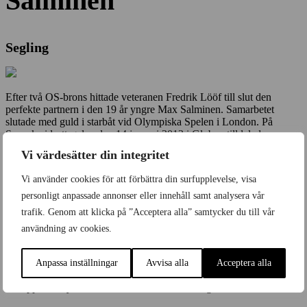
Salminen
Segling
Efter två OS-brons hittade veteranen Fredrik Lööf till slut den
perfekte partnern i den 19 år yngre Max Salminen. Samarbetet
slutade med guld i starbåt vid Olympiska Spelen i London. På
Svenska idrottsgalan den 14 januari 2013 i Globen tilldelades
Fredrik Lööf och Max Salminen priset som Årets Lag.
Vi värdesätter din integritet
Se alla Årets lag
Vi använder cookies för att förbättra din surfupplevelse, visa
Se alla Årets lag
personligt anpassade annonser eller innehåll samt analysera vår
trafik. Genom att klicka på ”Acceptera alla” samtycker du till vår
användning av cookies.
Idrottsgalan är en festklädd galamiddag för över 2000 personer som
tillsammans med Sveriges idrottselit upplever evenemanget på plats.
Anpassa inställningar
Avvisa alla
Acceptera alla
Varje år i januari bänkar sig tv-tittarna och gästerna i arenan för att
återuppleva, hylla och minnas svenska idrottsögonblick.