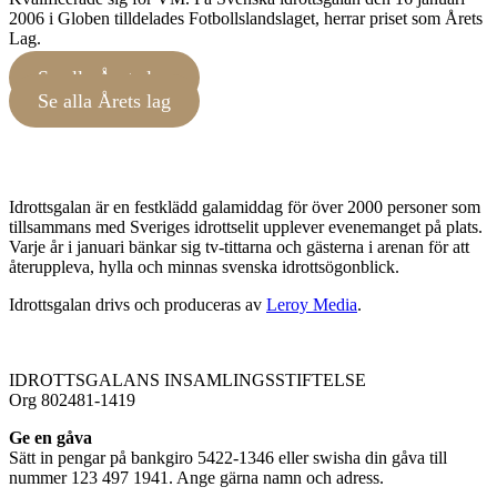
2006 i Globen tilldelades Fotbollslandslaget, herrar priset som Årets
Lag.
Se alla Årets lag
Se alla Årets lag
Idrottsgalan är en festklädd galamiddag för över 2000 personer som
tillsammans med Sveriges idrottselit upplever evenemanget på plats.
Varje år i januari bänkar sig tv-tittarna och gästerna i arenan för att
återuppleva, hylla och minnas svenska idrottsögonblick.
Idrottsgalan drivs och produceras av
Leroy Media
.
IDROTTSGALANS INSAMLINGSSTIFTELSE
Org 802481-1419
Ge en gåva
Sätt in pengar på bankgiro 5422-1346 eller swisha din gåva till
nummer 123 497 1941. Ange gärna namn och adress.