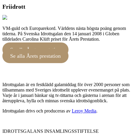
Friidrott
VM-guld och Europarekord. Världens nästa högsta poäng genom
tiderna. På Svenska Idrottsgalan den 14 januari 2008 i Globen
tilldelades Carolina Klüft priset för Årets Prestation.
Se alla Årets prestation
Se alla Årets prestation
Idrottsgalan är en festklädd galamiddag för över 2000 personer som
tillsammans med Sveriges idrottselit upplever evenemanget på plats.
Varje år i januari bänkar sig tv-tittarna och gästerna i arenan för att
återuppleva, hylla och minnas svenska idrottsögonblick.
Idrottsgalan drivs och produceras av
Leroy Media
.
IDROTTSGALANS INSAMLINGSSTIFTELSE