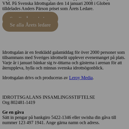
VM. På Svenska Idrottsgalan den 14 januari 2008 i Globen
tilldelades Anders Pärson priset som Årets Ledare.
Se alla Årets ledare
Se alla Årets ledare
Idrottsgalan är en festklädd galamiddag för över 2000 personer som
tillsammans med Sveriges idrottselit upplever evenemanget på plats.
Varje år i januari bänkar sig tv-tittarna och gästerna i arenan för att
återuppleva, hylla och minnas svenska idrottsögonblick.
Idrottsgalan drivs och produceras av
Leroy Media
.
IDROTTSGALANS INSAMLINGSSTIFTELSE
Org 802481-1419
Ge en gåva
Sätt in pengar på bankgiro 5422-1346 eller swisha din gåva till
nummer 123 497 1941. Ange gärna namn och adress.