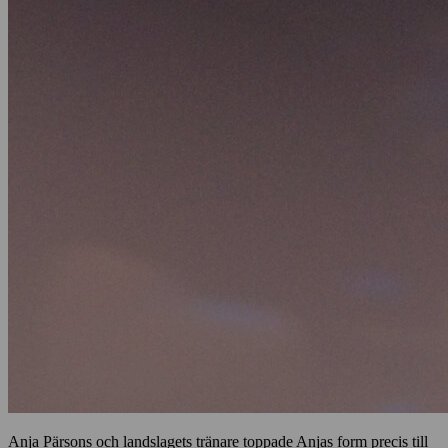
Anja Pärsons och landslagets tränare toppade Anjas form precis till