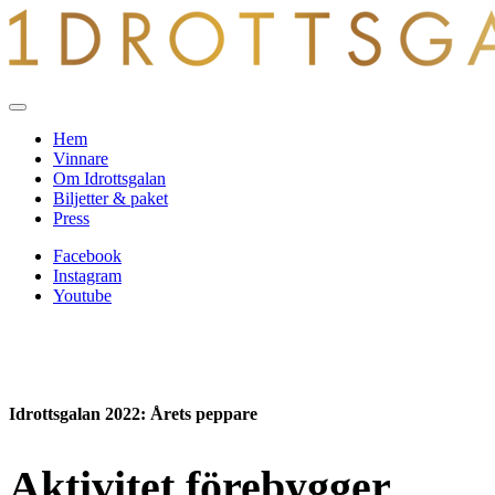
Hem
Vinnare
Om Idrottsgalan
Biljetter & paket
Press
Facebook
Instagram
Youtube
Idrottsgalan 2022
: Årets peppare
Aktivitet förebygger,