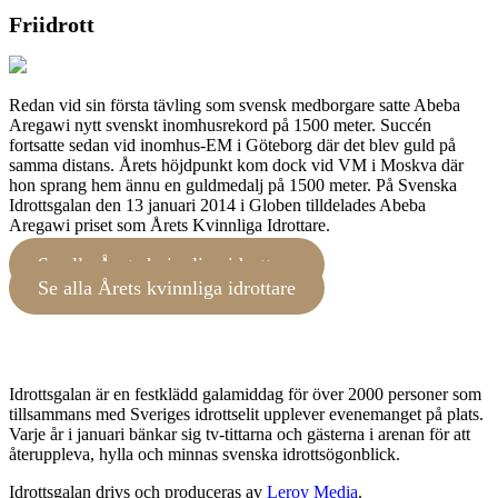
Friidrott
Redan vid sin första tävling som svensk medborgare satte Abeba
Aregawi nytt svenskt inomhusrekord på 1500 meter. Succén
fortsatte sedan vid inomhus-EM i Göteborg där det blev guld på
samma distans. Årets höjdpunkt kom dock vid VM i Moskva där
hon sprang hem ännu en guldmedalj på 1500 meter. På Svenska
Idrottsgalan den 13 januari 2014 i Globen tilldelades Abeba
Aregawi priset som Årets Kvinnliga Idrottare.
Se alla Årets kvinnliga idrottare
Se alla Årets kvinnliga idrottare
Idrottsgalan är en festklädd galamiddag för över 2000 personer som
tillsammans med Sveriges idrottselit upplever evenemanget på plats.
Varje år i januari bänkar sig tv-tittarna och gästerna i arenan för att
återuppleva, hylla och minnas svenska idrottsögonblick.
Idrottsgalan drivs och produceras av
Leroy Media
.