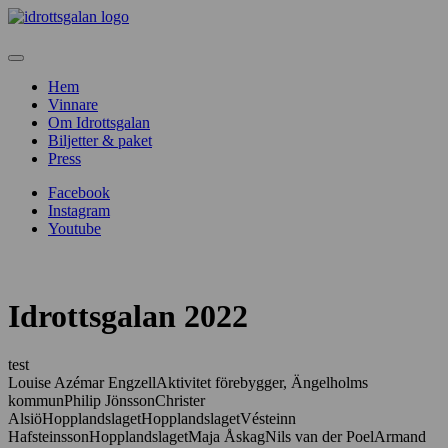
Hem
Vinnare
Om Idrottsgalan
Biljetter & paket
Press
Facebook
Instagram
Youtube
Idrottsgalan 2022
test
Louise Azémar EngzellAktivitet förebygger, Ängelholms
kommunPhilip JönssonChrister
AlsiöHopplandslagetHopplandslagetVésteinn
HafsteinssonHopplandslagetMaja ÅskagNils van der PoelArmand