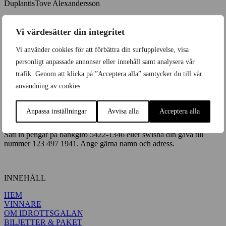
DuplantisTove Alexandersson
Idrottsgalan är en festklädd galamiddag för över 2000 personer som
tillsammans med Sveriges idrottselit upplever evenemanget på plats.
Vi värdesätter din integritet
Varje år i januari bänkar sig tv-tittarna och gästerna i arenan för att
återuppleva, hylla och minnas svenska idrottsögonblick.
Vi använder cookies för att förbättra din surfupplevelse, visa
personligt anpassade annonser eller innehåll samt analysera vår
Idrottsgalan drivs och produceras av
Leroy Media
.
trafik. Genom att klicka på ”Acceptera alla” samtycker du till vår
användning av cookies.
IDROTTSGALANS INSAMLINGSSTIFTELSE
Org 802481-1419
Anpassa inställningar
Avvisa alla
Acceptera alla
Ge en gåva
Sätt in pengar på bankgiro 5422-1346 eller swisha din gåva till
nummer 123 497 1941. Ange gärna namn och adress.
INNEHÅLL
HEM
VINNARE
OM IDROTTSGALAN
BILJETTER & PAKET