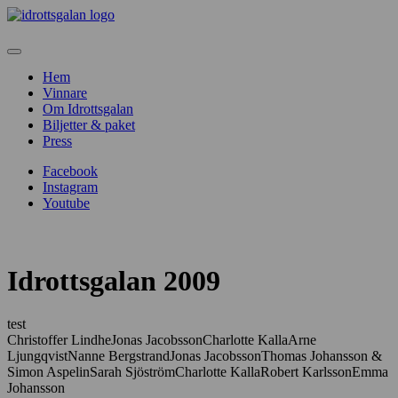
Hem
Vinnare
Om Idrottsgalan
Biljetter & paket
Press
Facebook
Instagram
Youtube
Idrottsgalan 2009
test
Christoffer LindheJonas JacobssonCharlotte KallaArne
LjungqvistNanne BergstrandJonas JacobssonThomas Johansson &
Simon AspelinSarah SjöströmCharlotte KallaRobert KarlssonEmma
Johansson