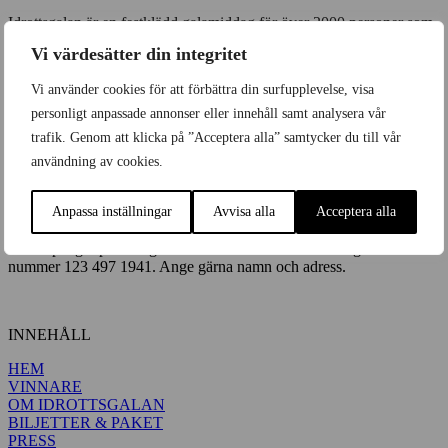
Idrottsgalan är en festklädd galamiddag för över 2000 personer som
tillsammans med Sveriges idrottselit upplever evenemanget på plats.
Vi värdesätter din integritet
Varje år i januari bänkar sig tv-tittarna och gästerna i arenan för att
återuppleva, hylla och minnas svenska idrottsögonblick.
Vi använder cookies för att förbättra din surfupplevelse, visa
Idrottsgalan drivs och produceras av
Leroy Media
.
personligt anpassade annonser eller innehåll samt analysera vår
trafik. Genom att klicka på ”Acceptera alla” samtycker du till vår
användning av cookies.
IDROTTSGALANS INSAMLINGSSTIFTELSE
Org 802481-1419
Anpassa inställningar
Avvisa alla
Acceptera alla
Ge en gåva
Sätt in pengar på bankgiro 5422-1346 eller swisha din gåva till
nummer 123 497 1941. Ange gärna namn och adress.
INNEHÅLL
HEM
VINNARE
OM IDROTTSGALAN
BILJETTER & PAKET
PRESS