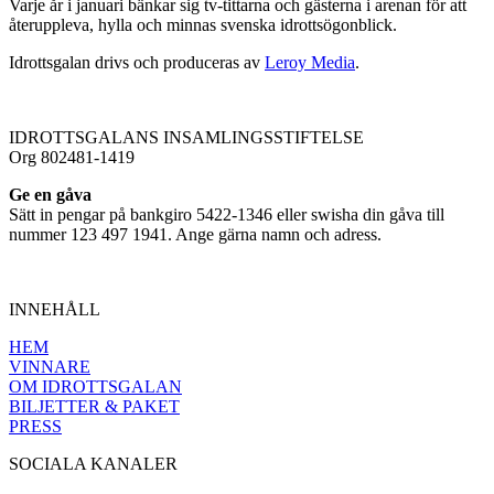
Varje år i januari bänkar sig tv-tittarna och gästerna i arenan för att
återuppleva, hylla och minnas svenska idrottsögonblick.
Idrottsgalan drivs och produceras av
Leroy Media
.
IDROTTSGALANS INSAMLINGSSTIFTELSE
Org 802481-1419
Ge en gåva
Sätt in pengar på bankgiro 5422-1346 eller swisha din gåva till
nummer 123 497 1941. Ange gärna namn och adress.
INNEHÅLL
HEM
VINNARE
OM IDROTTSGALAN
BILJETTER & PAKET
PRESS
SOCIALA KANALER