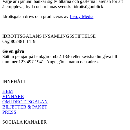
Varje år i januari bänkar sig tv-tittarna och gästerna i arenan för att
återuppleva, hylla och minnas svenska idrottsögonblick.
Idrottsgalan drivs och produceras av
Leroy Media
.
IDROTTSGALANS INSAMLINGSSTIFTELSE
Org 802481-1419
Ge en gåva
Sätt in pengar på bankgiro 5422-1346 eller swisha din gåva till
nummer 123 497 1941. Ange gärna namn och adress.
INNEHÅLL
HEM
VINNARE
OM IDROTTSGALAN
BILJETTER & PAKET
PRESS
SOCIALA KANALER