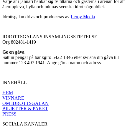
Varje år i januari bänkar sig tv-tittarna och gästerna i arenan för att
återuppleva, hylla och minnas svenska idrottsögonblick.
Idrottsgalan drivs och produceras av
Leroy Media
.
IDROTTSGALANS INSAMLINGSSTIFTELSE
Org 802481-1419
Ge en gåva
Sätt in pengar på bankgiro 5422-1346 eller swisha din gåva till
nummer 123 497 1941. Ange gärna namn och adress.
INNEHÅLL
HEM
VINNARE
OM IDROTTSGALAN
BILJETTER & PAKET
PRESS
SOCIALA KANALER