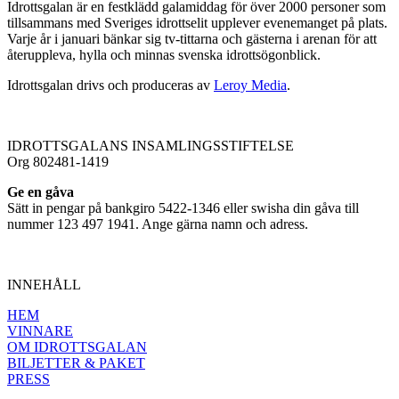
Idrottsgalan är en festklädd galamiddag för över 2000 personer som
tillsammans med Sveriges idrottselit upplever evenemanget på plats.
Varje år i januari bänkar sig tv-tittarna och gästerna i arenan för att
återuppleva, hylla och minnas svenska idrottsögonblick.
Idrottsgalan drivs och produceras av
Leroy Media
.
IDROTTSGALANS INSAMLINGSSTIFTELSE
Org 802481-1419
Ge en gåva
Sätt in pengar på bankgiro 5422-1346 eller swisha din gåva till
nummer 123 497 1941. Ange gärna namn och adress.
INNEHÅLL
HEM
VINNARE
OM IDROTTSGALAN
BILJETTER & PAKET
PRESS