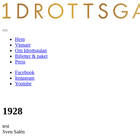
Hem
Vinnare
Om Idrottsgalan
Biljetter & paket
Press
Facebook
Instagram
Youtube
1928
test
Sven Salén