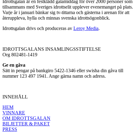
Idrottsgalan är en festklädd galamiddag för över 2000 personer som
tillsammans med Sveriges idrottselit upplever evenemanget på plats.
Varje år i januari bänkar sig tv-tittarna och gästerna i arenan för att
återuppleva, hylla och minnas svenska idrottsögonblick.
Idrottsgalan drivs och produceras av
Leroy Media
.
IDROTTSGALANS INSAMLINGSSTIFTELSE
Org 802481-1419
Ge en gåva
Sätt in pengar på bankgiro 5422-1346 eller swisha din gåva till
nummer 123 497 1941. Ange gärna namn och adress.
INNEHÅLL
HEM
VINNARE
OM IDROTTSGALAN
BILJETTER & PAKET
PRESS