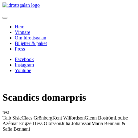
Hem
Vinnare
Om Idrottsgalan
Biljetter & paket
Press
Facebook
Instagram
Youtube
Scandics domarpris
test
Taib SisicClaes GrönbergKent WilfordsonGlenn BoströmLouise
Azémar EngzellTess OlofssonJulia JohanssonMaria Bennani &
Safia Bennani