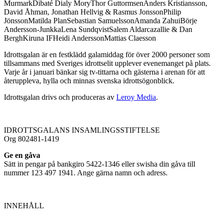
MurmarkDibaté Dialy MoryThor GuttormsenAnders Kristiansson,
David Åhman, Jonathan Hellvig & Rasmus JonssonPhilip
JönssonMatilda PlanSebastian SamuelssonAmanda ZahuiBörje
Andersson-JunkkaLena SundqvistSalem Aldarcazallie & Dan
BerghKiruna IFHeidi AnderssonMattias Claesson
Idrottsgalan är en festklädd galamiddag för över 2000 personer som
tillsammans med Sveriges idrottselit upplever evenemanget på plats.
Varje år i januari bänkar sig tv-tittarna och gästerna i arenan för att
återuppleva, hylla och minnas svenska idrottsögonblick.
Idrottsgalan drivs och produceras av
Leroy Media
.
IDROTTSGALANS INSAMLINGSSTIFTELSE
Org 802481-1419
Ge en gåva
Sätt in pengar på bankgiro 5422-1346 eller swisha din gåva till
nummer 123 497 1941. Ange gärna namn och adress.
INNEHÅLL