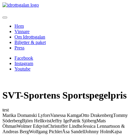
Hem
Vinnare
Om Idrottsgalan
Biljetter & paket
Press
Facebook
Instagram
Youtube
SVT-Sportens Sportspegelpris
test
Marika Domanski LyforsVanessa KamgaOtto DrakenbergTommy
SöderbergBjörn HellkvistJeffry IgePatrik SjöbergMats
ÖhmanWolmer EdqvistChristoffer LindheJessica Lennartsson &
Andreas BergWolfgang PichlerÅsa SandellJohnny HolmKajsa