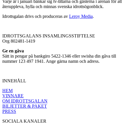
Varje år i januari bänkar sig tv-tittarna och gästerna i arenan för att
återuppleva, hylla och minnas svenska idrottsögonblick.
Idrottsgalan drivs och produceras av
Leroy Media
.
IDROTTSGALANS INSAMLINGSSTIFTELSE
Org 802481-1419
Ge en gåva
Sätt in pengar på bankgiro 5422-1346 eller swisha din gåva till
nummer 123 497 1941. Ange gärna namn och adress.
INNEHÅLL
HEM
VINNARE
OM IDROTTSGALAN
BILJETTER & PAKET
PRESS
SOCIALA KANALER