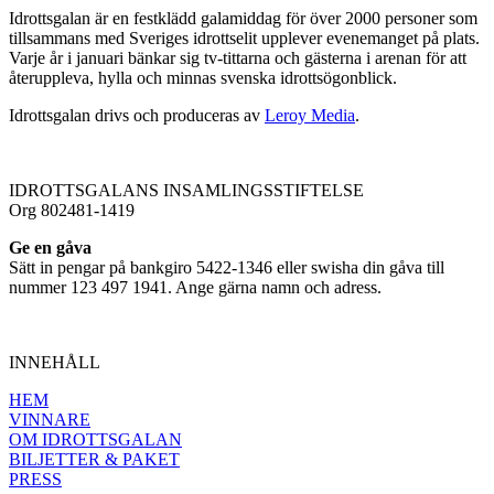
Idrottsgalan är en festklädd galamiddag för över 2000 personer som
tillsammans med Sveriges idrottselit upplever evenemanget på plats.
Varje år i januari bänkar sig tv-tittarna och gästerna i arenan för att
återuppleva, hylla och minnas svenska idrottsögonblick.
Idrottsgalan drivs och produceras av
Leroy Media
.
IDROTTSGALANS INSAMLINGSSTIFTELSE
Org 802481-1419
Ge en gåva
Sätt in pengar på bankgiro 5422-1346 eller swisha din gåva till
nummer 123 497 1941. Ange gärna namn och adress.
INNEHÅLL
HEM
VINNARE
OM IDROTTSGALAN
BILJETTER & PAKET
PRESS